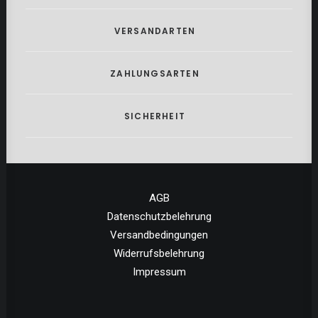
VERSANDARTEN
ZAHLUNGSARTEN
SICHERHEIT
AGB
Datenschutzbelehrung
Versandbedingungen
Widerrufsbelehrung
Impressum